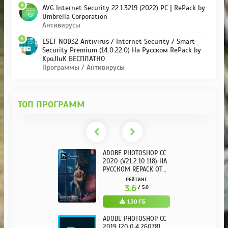
4
AVG Internet Security 22.1.3219 (2022) PC | RePack by
Umbrella Corporation
Антивирусы
5
ESET NOD32 Antivirus / Internet Security / Smart
Security Premium (14.0.22.0) На Русском RePack by
KpoJIuK БЕСПЛАТНО
Программы / Антивирусы
ТОП ПРОГРАММ
ADOBE PHOTOSHOP CC
2020 (V21.2.10.118) НА
РУССКОМ REPACK ОТ
KPOJIUK
РЕЙТИНГ
3.6
/ 5.0
1.30 ГБ
ADOBE PHOTOSHOP CC
2019 [20.0.4.26078]