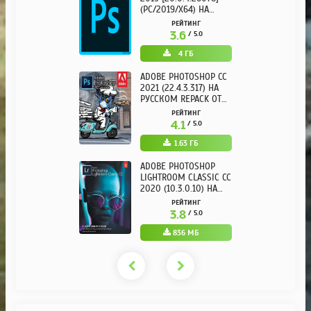
(PC/2019/X64) НА
РУССКОМ
РЕЙТИНГ
3.6
/ 5.0
4 ГБ
ADOBE PHOTOSHOP CC
2021 (22.4.3.317) НА
РУССКОМ REPACK ОТ
KPOJIUK
РЕЙТИНГ
4.1
/ 5.0
1.63 ГБ
ADOBE PHOTOSHOP
LIGHTROOM CLASSIC CC
2020 (10.3.0.10) НА
РУССКОМ REPACK ОТ
РЕЙТИНГ
KPOJIUK
3.8
/ 5.0
836 МБ