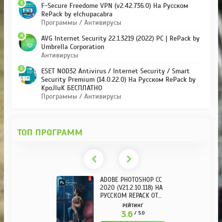
3
F-Secure Freedome VPN (v2.42.736.0) На Русском
RePack by elchupacabra
Программы / Антивирусы
4
AVG Internet Security 22.1.3219 (2022) PC | RePack by
Umbrella Corporation
Антивирусы
5
ESET NOD32 Antivirus / Internet Security / Smart
Security Premium (14.0.22.0) На Русском RePack by
KpoJIuK БЕСПЛАТНО
Программы / Антивирусы
ТОП ПРОГРАММ
ADOBE PHOTOSHOP CC
2020 (V21.2.10.118) НА
РУССКОМ REPACK ОТ
KPOJIUK
РЕЙТИНГ
3.6
/ 5.0