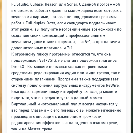
FL Studio, Cubase, Reason или Sonar. С данной программой
вы сможете работать даже на маломощных компьютерах с
звуковыми картами, которые не поддерживают режимы
работы Full duplex. Хотя, если саундкарта поддерживает
этот режим, вы получите неограниченные возможности по
созданию своих композиций с профессиональным
звучанием даже в таких форматах, как 5+1, а при наличии
дополнительных плагинов, и 7+1.
К огромному плюсу программы относится то, что она
поддерживает VST/VST3, не считая поддержки плагинов
DirectX . Вы можете пользоваться как встроенными
средствами редактирования аудио или миди треков, так и
сторонними плагинами. Программа также поддерживает
систему подключения виртуальных инструментов ReWire.
Благодаря гармоничному интерфейсу вы всегда можете
видеть то, что вы редактируете в данный момент.
Виртуальный многоканальный пульт всегда находится у
вас перед глазами – с его помощью вы можете мгновенно
производить операции с изменением громкости,
редактирования эффектов как на отдельно взятом треке,
так и на Master-треке.