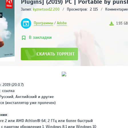
Plugins] (2019) PC | Portable by puns
ABLETON LIVE
Залил:
kyznetsov12.200
/
Просмотров:
2 115
SUITE (11.0.5) НА
/
Комментарие
РУССКОМ
РЕЙТИНГ
Программы
/
Adobe
1.93 GB
4
/ 5.0
2.65 ГБ
В закладки
ADOBE AUDITION CC
2019 (13.0.2.35)
[RUS/ENG/X64]
СКАЧАТЬ ТОРРЕНТ
REPACK BY KPOJIUK
РЕЙТИНГ
4
/ 5.0
296 МВ
ADOBE MEDIA
ENCODER CC 2020
:
2019 (20.0.7)
(V14.0.1.70) REPACK
:
ссылка
BY DIAKOV НА
РЕЙТИНГ
усский, Английский и другие
РУССКОМ
3.2
/ 5.0
ся (инсталлятор уже пролечен)
1.03 ГБ
ния:
ADOBE AUDITION CC
2020 (V13.0.4.39)
ore 2 или AMD Athlon® 64; 2 ГГц или более быстрый
НА РУССКОМ
 с пакетом обновления 1, Windows 8.1 или Windows 10