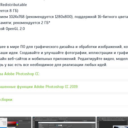
REPACK ОТ D!AKOV
РЕЙТИНГ
 Redistributable
3.4
/ 5.0
ется 8 ГБ)
297 МБ
ием 1024x768 (рекомендуется 1280x800), поддержкой 16-битного цвета
амяти; рекомендуется 2 ГБ*
ой OpenGL 2.0
шее в мире ПО для графического дизайна и обработки изображений, ко
аши идеи. Создавайте и улучшайте фотографии, иллюстрации и графи
зайн веб-сайтов и мобильных приложений. Редактируйте видео, моде
ерь у вас есть все необходимое для реализации любых идей.
а Adobe Photoshop CC:
чшенные функции Adobe Photoshop CC 2019:
сборки: