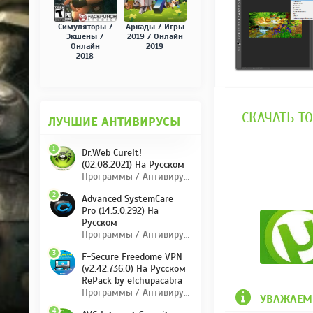
Симуляторы /
Аркады / Игры
Экшены /
2019 / Онлайн
Онлайн
2019
2018
СКАЧАТЬ ТО
ЛУЧШИЕ АНТИВИРУСЫ
1
Dr.Web CureIt!
(02.08.2021) На Русском
Программы / Антивирусы
2
Advanced SystemCare
Pro (14.5.0.292) На
Русском
Программы / Антивирусы
3
F-Secure Freedome VPN
(v2.42.736.0) На Русском
RePack by elchupacabra
Программы / Антивирусы
УВАЖАЕМ
4