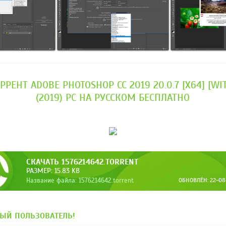
РРЕНТ ADOBE PHOTOSHOP CC 2019 20.0.7 [X64] [WI
(2019) PC НА РУССКОМ БЕСПЛАТНО
СКАЧАТЬ 1576214642.TORRENT
РАЗМЕР: 15.83 KB
Название файла: 1576214642.torrent
ОБНОВЛЁН: 22-08-
ЫЙ ПОЛЬЗОВАТЕЛЬ!