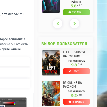
РУССКОМ REPACK
(10.3.0.10) НА
РЕЙТИНГ
РЕЙТИНГ
ОТ KPOJIUK
РУССКОМ REPACK
3.7
3.8
/ 5.0
/ 5.0
ОТ KPOJIUK
1.11 ГБ
836 МБ
, а также 512 МБ
торое воплотит в
ВЫБОР ПОЛЬЗОВАТЕЛЯ
ческие 3D-объекты.
лируйте живые
LEFT TO SURVIVE
НА РУССКОМ
ПОПУЛЯРНОСТЬ
9.8
/ 10
ХИТ
R2 ONLINE НА
РУССКОМ
ПОПУЛЯРНОСТЬ
9.2
/ 10
В ТРЕНДЕ