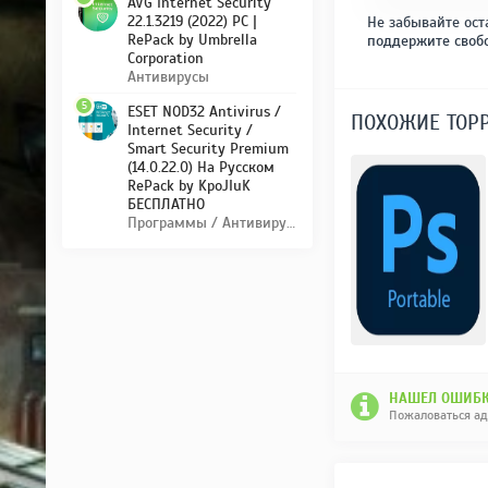
AVG Internet Security
22.1.3219 (2022) PC |
Не забывайте ост
RePack by Umbrella
поддержите своб
Corporation
Антивирусы
5
ESET NOD32 Antivirus /
ПОХОЖИЕ ТОР
Internet Security /
Smart Security Premium
(14.0.22.0) На Русском
RePack by KpoJIuK
БЕСПЛАТНО
Программы / Антивирусы
НАШЕЛ ОШИБК
Пожаловаться а