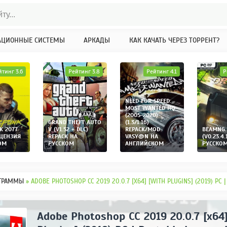
АЦИОННЫЕ СИСТЕМЫ
АРКАДЫ
КАК КАЧАТЬ ЧЕРЕЗ ТОРРЕНТ?
йтинг 3.6
Рейтинг 3.8
Рейтинг 4.1
Р
NEED FOR SPEED:
MOST WANTED HQ
(2005-2020)
GRAND THEFT AUTO
(1.3/1.16)
K 2077
V (V1.52 + DLC)
REPACK/MOD
BEAMNG.
ИЦЕНЗИЯ
REPACK НА
VASY@N НА
(V0.23.4.
ОМ
РУССКОМ
АНГЛИЙСКОМ
РУССКО
ГРАММЫ
» ADOBE PHOTOSHOP CC 2019 20.0.7 [X64] [WITH PLUGINS] (2019) PC 
Adobe Photoshop CC 2019 20.0.7 [x64]