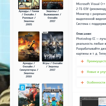
Microsoft Visual C++
2 ГБ ОЗУ (рекоменду
Аркады / Гонки
Экшены /
Монитор с разрешен
/ Онлайн /
Выживание /
Ролевые /
Онлайн
выделенной видеоп
Экшены
2017
Система с поддержк
2005
Описание:
Photoshop CC — луч
реальность любые в
Разрабатывайте ди
картины и т. д. Теп
Преимуществ
Аркады /
Игры / Онлайн
Онлайн /
/ Экшены
Симуляторы /
2017
Новые и улу
Экшены
2010
Особенности 