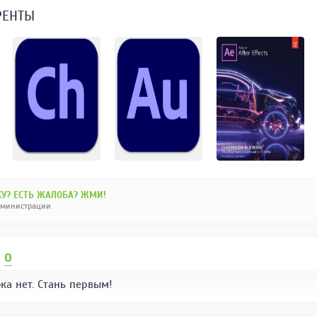
РЕНТЫ
У? ЕСТЬ ЖАЛОБА? ЖМИ!
дминистрации
И
0
ка нет. Стань первым!