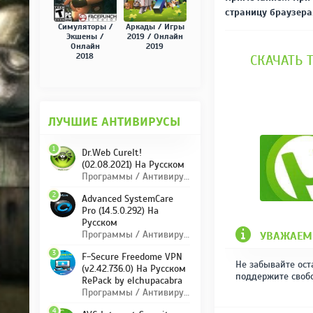
страницу браузера.
Симуляторы /
Аркады / Игры
Экшены /
2019 / Онлайн
Онлайн
2019
2018
СКАЧАТЬ Т
ЛУЧШИЕ АНТИВИРУСЫ
1
Dr.Web CureIt!
(02.08.2021) На Русском
Программы / Антивирусы
2
Advanced SystemCare
Pro (14.5.0.292) На
Русском
Программы / Антивирусы
УВАЖАЕМ
3
F-Secure Freedome VPN
Не забывайте ост
(v2.42.736.0) На Русском
поддержите своб
RePack by elchupacabra
Программы / Антивирусы
4