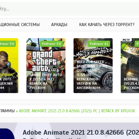
АЦИОННЫЕ СИСТЕМЫ
АРКАДЫ
КАК КАЧАТЬ ЧЕРЕЗ ТОРРЕНТ?
йтинг 3.6
Рейтинг 3.8
Рейтинг 4.1
Р
NEED FOR SPEED:
MOST WANTED HQ
(2005-2020)
GRAND THEFT AUTO
(1.3/1.16)
K 2077
V (V1.52 + DLC)
REPACK/MOD
BEAMNG.
ИЦЕНЗИЯ
REPACK НА
VASY@N НА
(V0.23.4.
ОМ
РУССКОМ
АНГЛИЙСКОМ
РУССКО
ГРАММЫ
» ADOBE ANIMATE 2021 21.0.8.42666 (2021) PC | REPACK BY KPOJIUK
Adobe Animate 2021 21.0.8.42666 (202