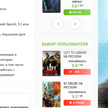
РУССКОМ REPACK
(10.3.0.10) НА
РЕЙТИНГ
РЕЙТИНГ
ОТ KPOJIUK
РУССКОМ REPACK
3.7
3.8
/ 5.0
/ 5.0
ОТ KPOJIUK
ется
1.11 ГБ
836 МБ
ой OpenGL 3.2 или
), Наушники (для
ВЫБОР ПОЛЬЗОВАТЕЛЯ
LEFT TO SURVIVE
 анимации и
НА РУССКОМ
 которые
ПОПУЛЯРНОСТЬ
ах, в том числе
9.8
/ 10
работать с
ХИТ
ддерживает
R2 ONLINE НА
РУССКОМ
ПОПУЛЯРНОСТЬ
9.2
/ 10
В ТРЕНДЕ
изменить домашнюю