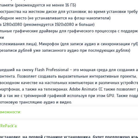
REPACK ОТ D!AKOV
РЕЙТИНГ
 памяти (рекомендуется не менее 16 ГБ)
3.4
/ 5.0
ространства на жестком диске для установки; во время установки требу
297 МБ
бодное место (не устанавливается на флэш-накопители)
а 1280x1080 (рекомендуется 1920x1080 и больше)
ьные графические драйверы для графического процессора с поддержк
ии
отслеживания лица), Микрофон (для записи аудио и синхронизации губ
резаписи дублей уже записанного аудио при последующих дублях)
шедший на смену Flash Professional - это мощная среда для создания
нтента. Позволяет создавать выразительные интерактивные проекты,
восходном качестве на настольных компьютерах и различных устройств
артфонах, а также на телеэкранах. Adobe Animate CC также позволяет 
ой а так же с трёхмерной графикой используя при этом GPU. Также по
отоковую трансляцию аудио и видео.
зможности:
RePack'a:
 установке, на первой странице установщика, будет предложено 