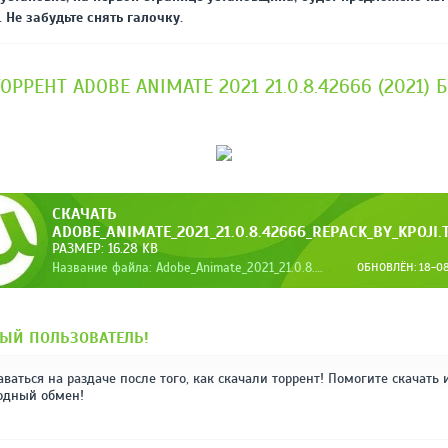
 Не забудьте снять галочку.
ОРРЕНТ ADOBE ANIMATE 2021 21.0.8.42666 (2021)
СКАЧАТЬ
ADOBE_ANIMATE_2021_21.0.8.42666_REPACK_BY_KPOJI
РАЗМЕР: 16.28 KB
Название файла: Adobe_Animate_2021_21.0.8.42666_RePack_by_KpoJI.torrent
ОБНОВЛЁН: 18-08-
ЫЙ ПОЛЬЗОВАТЕЛЬ!
аваться на раздаче после того, как скачали торрент! Помогите скачать 
одный обмен!