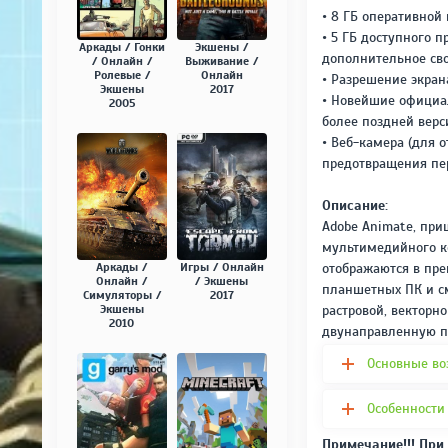
• 8 ГБ оперативной
• 5 ГБ доступного п
Аркады / Гонки
Экшены /
дополнительное сво
/ Онлайн /
Выживание /
Ролевые /
Онлайн
• Разрешение экран
Экшены
2017
• Новейшие официал
2005
более поздней верс
• Веб-камера (для 
предотвращения пе
Описание:
Adobe Animate, при
мультимедийного ко
Аркады /
Игры / Онлайн
отображаются в пре
Онлайн /
/ Экшены
планшетных ПК и см
Симуляторы /
2017
Экшены
растровой, векторн
2010
двунаправленную п
Основные во
Особенности 
Примечание!!! При