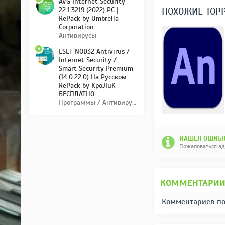
AVG Internet Security
ПОХОЖИЕ ТОР
22.1.3219 (2022) PC |
RePack by Umbrella
Corporation
Антивирусы
5
ESET NOD32 Antivirus /
Internet Security /
Smart Security Premium
(14.0.22.0) На Русском
RePack by KpoJIuK
БЕСПЛАТНО
Программы / Антивирусы
НАШЕЛ ОШИБК
Пожаловаться а
КОММЕНТАРИ
Комментариев по