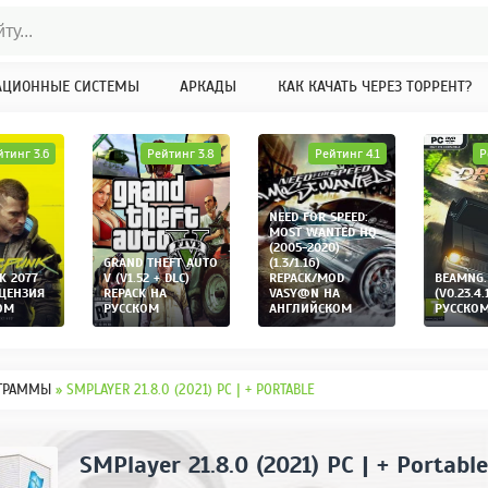
АЦИОННЫЕ СИСТЕМЫ
АРКАДЫ
КАК КАЧАТЬ ЧЕРЕЗ ТОРРЕНТ?
йтинг 3.6
Рейтинг 3.8
Рейтинг 4.1
Р
NEED FOR SPEED:
MOST WANTED HQ
(2005-2020)
GRAND THEFT AUTO
(1.3/1.16)
K 2077
V (V1.52 + DLC)
REPACK/MOD
BEAMNG.
ИЦЕНЗИЯ
REPACK НА
VASY@N НА
(V0.23.4.
ОМ
РУССКОМ
АНГЛИЙСКОМ
РУССКО
ГРАММЫ
» SMPLAYER 21.8.0 (2021) PC | + PORTABLE
SMPlayer 21.8.0 (2021) PC | + Portable