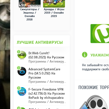
Симуляторы /
Аркады / Игры
Экшены /
2019 / Онлайн
Онлайн
2019
2018
ЛУЧШИЕ АНТИВИРУСЫ
1
Dr.Web CureIt!
УВАЖАЕМ
(02.08.2021) На Русском
Программы / Антивирусы
Не забывайте ост
2
поддержите своб
Advanced SystemCare
Pro (14.5.0.292) На
Русском
Программы / Антивирусы
ПОХОЖИЕ ТОР
3
F-Secure Freedome VPN
(v2.42.736.0) На Русском
RePack by elchupacabra
Программы / Антивирусы
4