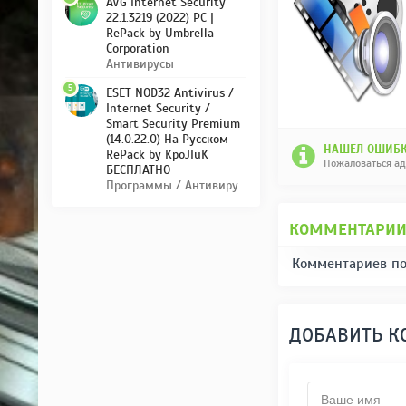
AVG Internet Security
22.1.3219 (2022) PC |
RePack by Umbrella
Corporation
Антивирусы
5
ESET NOD32 Antivirus /
Internet Security /
Smart Security Premium
(14.0.22.0) На Русском
НАШЕЛ ОШИБК
RePack by KpoJIuK
Пожаловаться а
БЕСПЛАТНО
Программы / Антивирусы
КОММЕНТАРИ
Комментариев по
ДОБАВИТЬ 