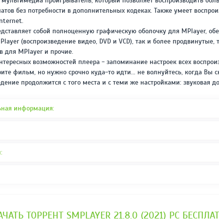
 мультимедиа проигрыватель, который позволяет воспроизводить бол
REPACK ОТ D!AKOV
РЕЙТИНГ
атов без потребности в дополнительных кодеках. Также умеет воспро
3.4
/ 5.0
nternet.
297 МБ
едставляет собой полноценную графическую оболочку для MPlayer, о
layer (воспроизведение видео, DVD и VCD), так и более продвинутые, 
 для MPlayer и прочие.
нтересных возможностей плеера - запоминание настроек всех воспро
ите фильм, но нужно срочно куда-то идти... не волнуйтесь, когда Вы с
дение продолжится с того места и с теми же настройками: звуковая до
ьная информация:
:
АЧАТЬ ТОРРЕНТ SMPLAYER 21.8.0 (2021) PC БЕСПЛА