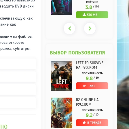
ьшинство известных
РУССКОМ REPACK
(10.3.0.10) НА
РЕЙТИНГ
РЕЙТИНГ
ОТ KPOJIUK
РУССКОМ REPACK
изводить DVD диски
3.7
3.8
/ 5.0
/ 5.0
ОТ KPOJIUK
1.11 ГБ
836 МБ
беспечивающую как
такие как
изводимых файлов.
нова откроете
рожка, субтитры,
ВЫБОР ПОЛЬЗОВАТЕЛЯ
LEFT TO SURVIVE
НА РУССКОМ
ПОПУЛЯРНОСТЬ
9.8
/ 10
ХИТ
R2 ONLINE НА
РУССКОМ
ПОПУЛЯРНОСТЬ
9.2
/ 10
В ТРЕНДЕ
ТНО