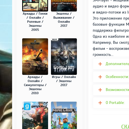
SMPlayer - мощный
аудио и видео форм
и видео-потоки из I
Аркады / Гонки
Экшены /
/ Онлайн /
Выживание /
Это приложение пр
Ролевые /
Онлайн
базовые функции MP
Экшены
2017
2005
поддержка фильтров
Одна из наиболее и
Например, Вы смотр
фильм - воспроизве
громкость...
Дополнител
Особенности:
Аркады /
Игры / Онлайн
Онлайн /
/ Экшены
Симуляторы /
2017
Экшены
Возможности
2010
О Portable:
СК