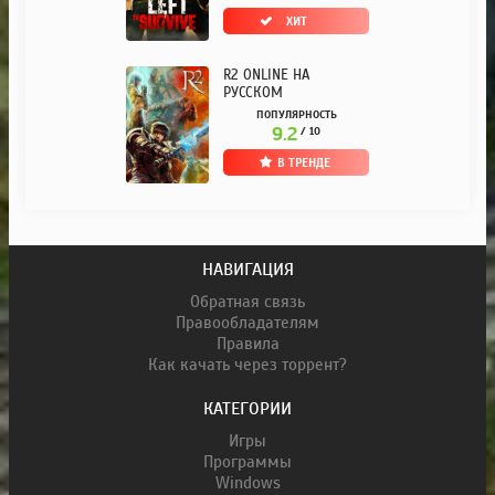
ХИТ
R2 ONLINE НА
РУССКОМ
ПОПУЛЯРНОСТЬ
9.2
/ 10
В ТРЕНДЕ
НАВИГАЦИЯ
Обратная связь
Правообладателям
Правила
Как качать через торрент?
КАТЕГОРИИ
Игры
Программы
Windows