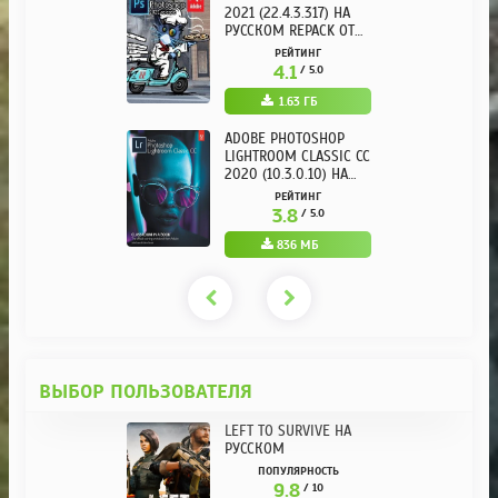
2021 (22.4.3.317) НА
РУССКОМ REPACK ОТ
KPOJIUK
РЕЙТИНГ
4.1
/ 5.0
1.63 ГБ
ADOBE PHOTOSHOP
LIGHTROOM CLASSIC CC
2020 (10.3.0.10) НА
РУССКОМ REPACK ОТ
РЕЙТИНГ
KPOJIUK
3.8
/ 5.0
836 МБ
ВЫБОР ПОЛЬЗОВАТЕЛЯ
LEFT TO SURVIVE НА
РУССКОМ
ПОПУЛЯРНОСТЬ
9.8
/ 10