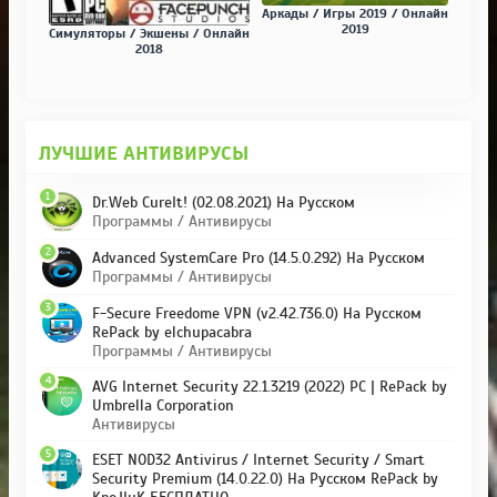
Аркады / Игры 2019 / Онлайн
2019
Симуляторы / Экшены / Онлайн
2018
ЛУЧШИЕ АНТИВИРУСЫ
1
Dr.Web CureIt! (02.08.2021) На Русском
Программы / Антивирусы
2
Advanced SystemCare Pro (14.5.0.292) На Русском
Программы / Антивирусы
3
F-Secure Freedome VPN (v2.42.736.0) На Русском
RePack by elchupacabra
Программы / Антивирусы
4
AVG Internet Security 22.1.3219 (2022) PC | RePack by
Umbrella Corporation
Антивирусы
5
ESET NOD32 Antivirus / Internet Security / Smart
Security Premium (14.0.22.0) На Русском RePack by