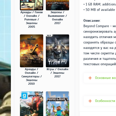
• 1 GB RAM; additio
• 50 MB of available
Аркады / Гонки
Экшены /
/ Онлайн /
Выживание /
Ролевые /
Онлайн
Описание:
Экшены
2017
Beyond Compare - м
2005
синхронизировать а
находить отличия м
сохранять образцы 
находятся у вас на
том числе скрипты 
различия и тщател
текстовых операций
Аркады /
Игры / Онлайн
Онлайн /
/ Экшены
Симуляторы /
2017
Основные во
Экшены
2010
Особенности 