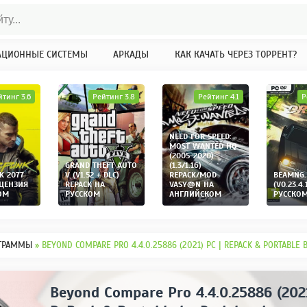
АЦИОННЫЕ СИСТЕМЫ
АРКАДЫ
КАК КАЧАТЬ ЧЕРЕЗ ТОРРЕНТ?
йтинг 3.6
Рейтинг 3.8
Рейтинг 4.1
Р
NEED FOR SPEED:
MOST WANTED HQ
(2005-2020)
GRAND THEFT AUTO
(1.3/1.16)
K 2077
V (V1.52 + DLC)
REPACK/MOD
BEAMNG.
ИЦЕНЗИЯ
REPACK НА
VASY@N НА
(V0.23.4.
ОМ
РУССКОМ
АНГЛИЙСКОМ
РУССКО
ГРАММЫ
» BEYOND COMPARE PRO 4.4.0.25886 (2021) PC | REPACK & PORTABLE
Beyond Compare Pro 4.4.0.25886 (2021