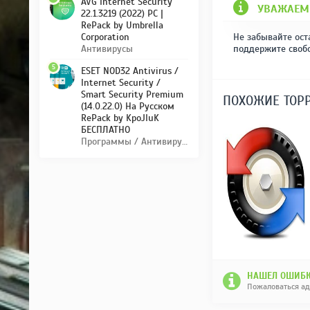
AVG Internet Security
УВАЖАЕМ
22.1.3219 (2022) PC |
RePack by Umbrella
Не забывайте ост
Corporation
поддержите своб
Антивирусы
5
ESET NOD32 Antivirus /
Internet Security /
Smart Security Premium
ПОХОЖИЕ ТОР
(14.0.22.0) На Русском
RePack by KpoJIuK
БЕСПЛАТНО
Программы / Антивирусы
НАШЕЛ ОШИБК
Пожаловаться а