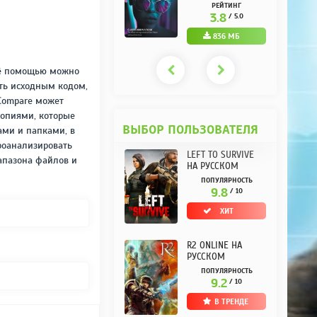
РУССКОМ REPACK
(10.3.0.10) НА
РЕЙТИНГ
РЕЙТИНГ
ОТ KPOJIUK
РУССКОМ REPACK
3.7
3.8
/ 5.0
/ 5.0
ОТ KPOJIUK
1.11 ГБ
836 МБ
её помощью можно
ять исходным кодом,
 Compare может
копиями, которые
ВЫБОР ПОЛЬЗОВАТЕЛЯ
ами и папками, в
роанализировать
LEFT TO SURVIVE
апазона файлов и
НА РУССКОМ
ПОПУЛЯРНОСТЬ
9.8
/ 10
ХИТ
R2 ONLINE НА
РУССКОМ
ПОПУЛЯРНОСТЬ
9.2
/ 10
В ТРЕНДЕ