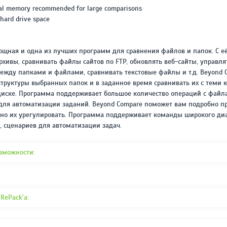
REPACK ОТ D!AKOV
РЕЙТИНГ
nal memory recommended for large comparisons
3.4
/ 5.0
 hard drive space
297 МБ
ощная и одна из лучших программ для сравнения файлов и папок. С 
рхивы, сравнивать файлы сайтов по FTP, обновлять веб-сайты, управл
ежду папками и файлами, сравнивать текстовые файлы и т.д. Beyond
структуры выбранных папок и в заданное время сравнивать их с теми 
 диске. Программа поддерживает большое количество операций с файл
для автоматизации заданий. Beyond Compare поможет вам подробно п
ьно их урегулировать. Программа поддерживает команды широкого ди
, сценариев для автоматизации задач.
зможности:
RePack'a: