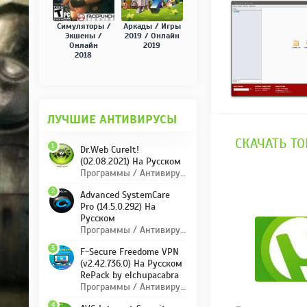
Симуляторы /
Аркады / Игры
Экшены /
2019 / Онлайн
Онлайн
2019
2018
ЛУЧШИЕ АНТИВИРУСЫ
СКАЧАТЬ ТО
1
Dr.Web CureIt!
(02.08.2021) На Русском
Программы / Антивирусы
2
Advanced SystemCare
Pro (14.5.0.292) На
Русском
Программы / Антивирусы
3
F-Secure Freedome VPN
(v2.42.736.0) На Русском
RePack by elchupacabra
Программы / Антивирусы
4