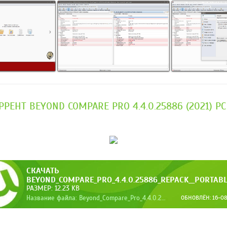
РРЕНТ BEYOND COMPARE PRO 4.4.0.25886 (2021) P
СКАЧАТЬ
BEYOND_COMPARE_PRO_4.4.0.25886_REPACK__PORTAB
РАЗМЕР: 12.23 KB
Название файла: Beyond_Compare_Pro_4.4.0.25886_RePack__Portable.torrent
ОБНОВЛЁН: 16-08-