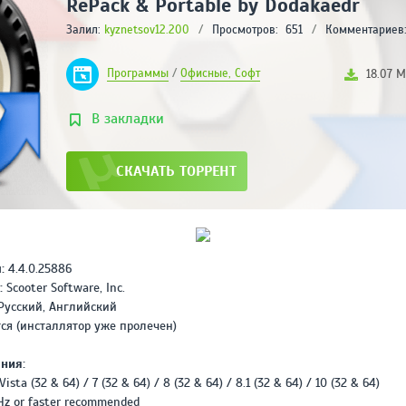
RePack & Portable by Dodakaedr
ABLETON LIVE
Залил:
kyznetsov12.200
/
Просмотров:
651
SUITE (11.0.5) НА
/
Комментариев
РУССКОМ
РЕЙТИНГ
Программы
/
Офисные, Софт
18.07 
4
/ 5.0
2.65 ГБ
В закладки
ADOBE AUDITION CC
2019 (13.0.2.35)
[RUS/ENG/X64]
СКАЧАТЬ ТОРРЕНТ
REPACK BY KPOJIUK
РЕЙТИНГ
4
/ 5.0
296 МВ
ADOBE MEDIA
ENCODER CC 2020
:
4.4.0.25886
(V14.0.1.70) REPACK
:
Scooter Software, Inc.
BY DIAKOV НА
РЕЙТИНГ
Русский, Английский
РУССКОМ
3.2
/ 5.0
ся (инсталлятор уже пролечен)
1.03 ГБ
ния:
ADOBE AUDITION CC
2020 (V13.0.4.39)
ista (32 & 64) / 7 (32 & 64) / 8 (32 & 64) / 8.1 (32 & 64) / 10 (32 & 64)
НА РУССКОМ
 GHz or faster recommended