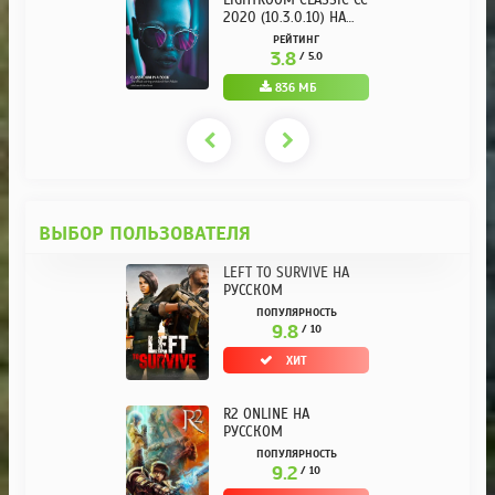
LIGHTROOM CLASSIC CC
2020 (10.3.0.10) НА
РУССКОМ REPACK ОТ
РЕЙТИНГ
KPOJIUK
3.8
/ 5.0
836 МБ
ВЫБОР ПОЛЬЗОВАТЕЛЯ
LEFT TO SURVIVE НА
РУССКОМ
ПОПУЛЯРНОСТЬ
9.8
/ 10
ХИТ
R2 ONLINE НА
РУССКОМ
ПОПУЛЯРНОСТЬ
9.2
/ 10