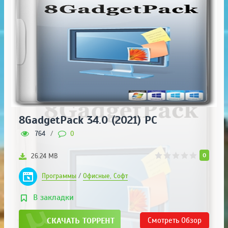
8GadgetPack 34.0 (2021) PC
764
/
0
0
26.24 MB
Программы
/
Офисные, Софт
В закладки
СКАЧАТЬ ТОРРЕНТ
Смотреть
Обзор