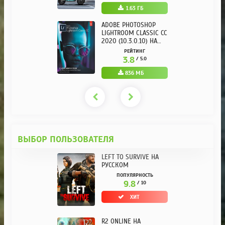
1.63 ГБ
ADOBE PHOTOSHOP
LIGHTROOM CLASSIC CC
2020 (10.3.0.10) НА
РУССКОМ REPACK ОТ
РЕЙТИНГ
KPOJIUK
3.8
/ 5.0
836 МБ
ВЫБОР ПОЛЬЗОВАТЕЛЯ
LEFT TO SURVIVE НА
РУССКОМ
ПОПУЛЯРНОСТЬ
9.8
/ 10
ХИТ
R2 ONLINE НА