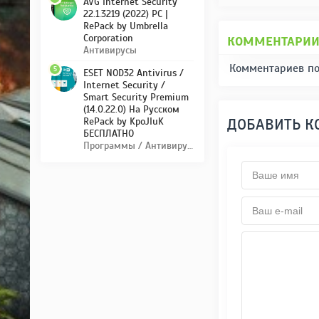
AVG Internet Security
22.1.3219 (2022) PC |
RePack by Umbrella
Corporation
КОММЕНТАРИ
Антивирусы
Комментариев по
5
ESET NOD32 Antivirus /
Internet Security /
Smart Security Premium
(14.0.22.0) На Русском
ДОБАВИТЬ 
RePack by KpoJIuK
БЕСПЛАТНО
Программы / Антивирусы