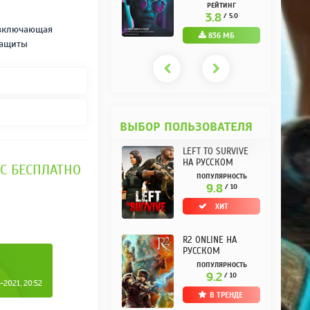
РУССКОМ REPACK
(10.3.0.10) НА
РЕЙТИНГ
РЕЙТИНГ
ОТ KPOJIUK
РУССКОМ REPACK
3.7
3.8
/ 5.0
/ 5.0
ОТ KPOJIUK
 включающая
1.11 ГБ
836 МБ
защиты
ВЫБОР ПОЛЬЗОВАТЕЛЯ
LEFT TO SURVIVE
НА РУССКОМ
 PC БЕСПЛАТНО
ПОПУЛЯРНОСТЬ
9.8
/ 10
ХИТ
R2 ONLINE НА
РУССКОМ
ПОПУЛЯРНОСТЬ
9.2
/ 10
2021, 20:52
В ТРЕНДЕ