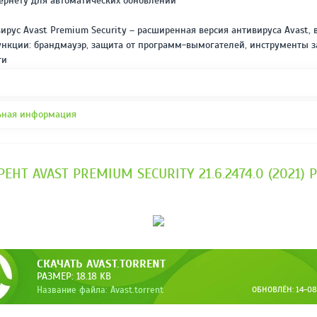
ернету для автоматических обновлений
REPACK ОТ D!AKOV
РЕЙТИНГ
3.4
/ 5.0
рус Avast Premium Security – расширенная версия антивируса Avast,
297 МБ
нкции: брандмауэр, защита от программ-вымогателей, инструменты 
ти
ьная информация
ЕНТ AVAST PREMIUM SECURITY 21.6.2474.0 (2021)
СКАЧАТЬ AVAST.TORRENT
РАЗМЕР: 18.18 KB
Название файла: Avast.torrent
ОБНОВЛЁН: 14-08-