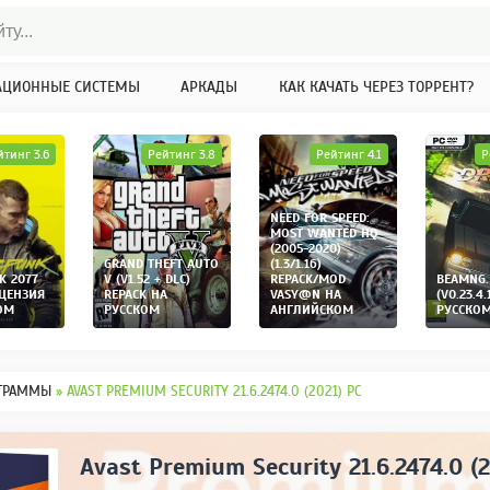
АЦИОННЫЕ СИСТЕМЫ
АРКАДЫ
КАК КАЧАТЬ ЧЕРЕЗ ТОРРЕНТ?
йтинг 3.6
Рейтинг 3.8
Рейтинг 4.1
Р
NEED FOR SPEED:
MOST WANTED HQ
(2005-2020)
GRAND THEFT AUTO
(1.3/1.16)
K 2077
V (V1.52 + DLC)
REPACK/MOD
BEAMNG.
ИЦЕНЗИЯ
REPACK НА
VASY@N НА
(V0.23.4.
ОМ
РУССКОМ
АНГЛИЙСКОМ
РУССКО
ГРАММЫ
» AVAST PREMIUM SECURITY 21.6.2474.0 (2021) PC
Avast Premium Security 21.6.2474.0 (