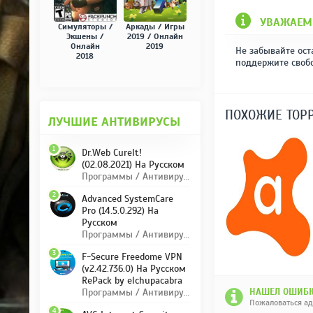
УВАЖАЕМ
Симуляторы /
Аркады / Игры
Экшены /
2019 / Онлайн
Онлайн
2019
Не забывайте ост
2018
поддержите своб
ПОХОЖИЕ ТОР
ЛУЧШИЕ АНТИВИРУСЫ
1
Dr.Web CureIt!
(02.08.2021) На Русском
Программы / Антивирусы
2
Advanced SystemCare
Pro (14.5.0.292) На
Русском
Программы / Антивирусы
3
F-Secure Freedome VPN
(v2.42.736.0) На Русском
RePack by elchupacabra
НАШЕЛ ОШИБК
Программы / Антивирусы
Пожаловаться а
4