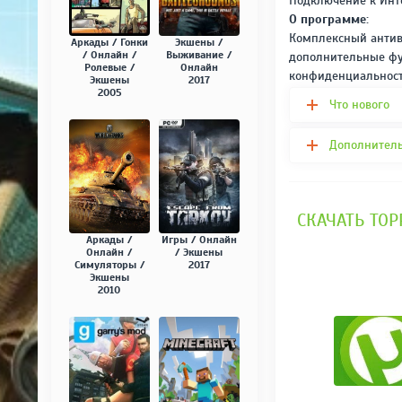
Подключение к Инт
О программе:
Комплексный антиви
Аркады / Гонки
Экшены /
/ Онлайн /
Выживание /
дополнительные фу
Ролевые /
Онлайн
конфиденциальнос
Экшены
2017
2005
Что нового
Дополнител
СКАЧАТЬ ТОРР
Аркады /
Игры / Онлайн
Онлайн /
/ Экшены
Симуляторы /
2017
Экшены
2010