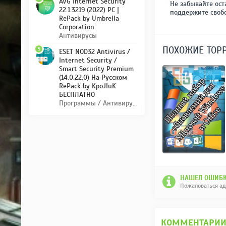
AVG Internet Security
Не забывайте ост
22.1.3219 (2022) PC |
поддержите своб
RePack by Umbrella
Corporation
Антивирусы
ПОХОЖИЕ ТОР
5
ESET NOD32 Antivirus /
Internet Security /
Smart Security Premium
(14.0.22.0) На Русском
RePack by KpoJIuK
БЕСПЛАТНО
Программы / Антивирусы
НАШЕЛ ОШИБК
Пожаловаться а
КОММЕНТАРИ