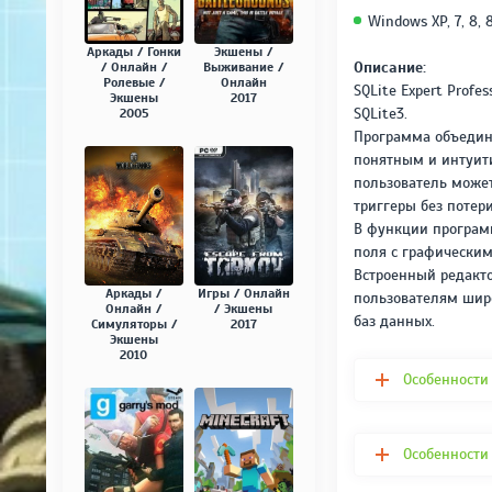
Windows XP, 7, 8, 8
Аркады / Гонки
Экшены /
Описание:
/ Онлайн /
Выживание /
Ролевые /
Онлайн
SQLite Expert Prof
Экшены
2017
SQLite3.
2005
Программа объединя
понятным и интуит
пользователь может
триггеры без потер
В функции програм
поля с графическим
Встроенный редакто
Аркады /
Игры / Онлайн
пользователям широ
Онлайн /
/ Экшены
баз данных.
Симуляторы /
2017
Экшены
2010
Особенности
Особенности 