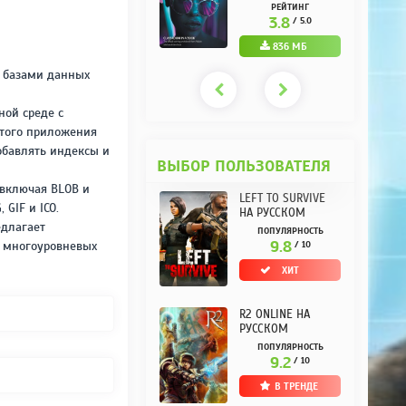
РУССКОМ REPACK
(10.3.0.10) НА
РЕЙТИНГ
РЕЙТИНГ
ОТ KPOJIUK
РУССКОМ REPACK
3.7
3.8
/ 5.0
/ 5.0
ОТ KPOJIUK
1.11 ГБ
836 МБ
я базами данных
ой среде с
того приложения
обавлять индексы и
ВЫБОР ПОЛЬЗОВАТЕЛЯ
 включая BLOB и
LEFT TO SURVIVE
GIF и ICO.
НА РУССКОМ
едлагает
ПОПУЛЯРНОСТЬ
9.8
и многоуровневых
/ 10
ХИТ
R2 ONLINE НА
РУССКОМ
ПОПУЛЯРНОСТЬ
9.2
/ 10
В ТРЕНДЕ