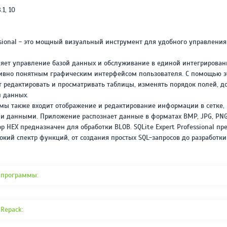
REPACK ОТ D!AKOV
РЕЙТИНГ
.1, 10
3.4
/ 5.0
297 МБ
essional - это мощный визуальный инструмент для удобного управлени
ет управление базой данных и обслуживание в единой интегрированн
ивно понятным графическим интерфейсом пользователя. С помощью э
 редактировать и просматривать таблицы, изменять порядок полей, д
и данных.
мы также входит отображение и редактирование информации в сетке,
и данными. Приложение распознает данные в форматах BMP, JPG, PNG, 
р HEX предназначен для обработки BLOB. SQLite Expert Professional пр
кий спектр функций, от создания простых SQL-запросов до разработк
 программы:
Repack: