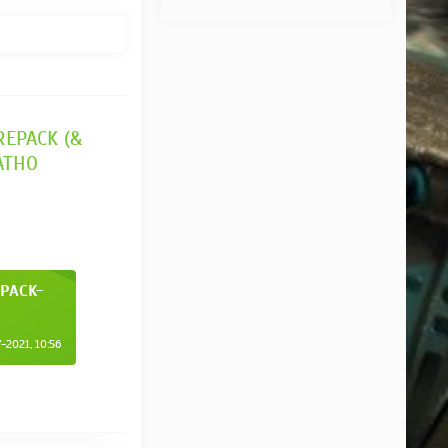
REPACK (&
АТНО
EPACK-
2021, 10:56