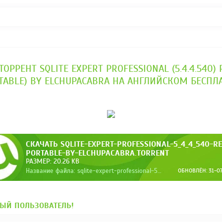
ТОРРЕНТ SQLITE EXPERT PROFESSIONAL (5.4.4.540) 
TABLE) BY ELCHUPACABRA НА АНГЛИЙСКОМ БЕСПЛ
СКАЧАТЬ SQLITE-EXPERT-PROFESSIONAL-5_4_4_540-R
PORTABLE-BY-ELCHUPACABRA.TORRENT
РАЗМЕР: 20.26 KB
Название файла: sqlite-expert-professional-5_4_4_540-repack-portable-by-elchupacabra.torrent
ОБНОВЛЁН: 31-07-
ЫЙ ПОЛЬЗОВАТЕЛЬ!