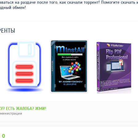
аваться на раздаче после того, как скачали торрент! Помогите скачать 
одный обмен!
РЕНТЫ
У? ЕСТЬ ЖАЛОБА? ЖМИ!
дминистрации
И
0