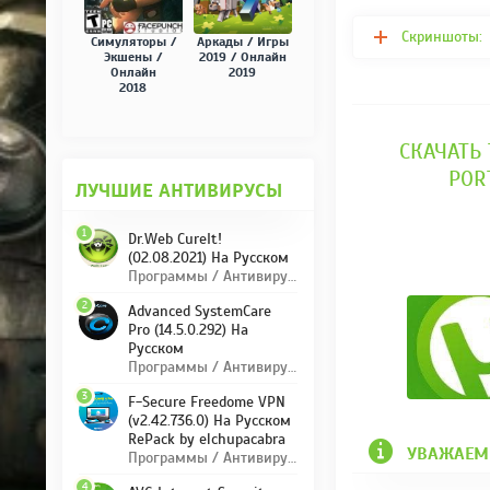
Скриншоты:
Симуляторы /
Аркады / Игры
Экшены /
2019 / Онлайн
Онлайн
2019
2018
СКАЧАТЬ 
POR
ЛУЧШИЕ АНТИВИРУСЫ
1
Dr.Web CureIt!
(02.08.2021) На Русском
Программы / Антивирусы
2
Advanced SystemCare
Pro (14.5.0.292) На
Русском
Программы / Антивирусы
3
F-Secure Freedome VPN
(v2.42.736.0) На Русском
RePack by elchupacabra
УВАЖАЕМ
Программы / Антивирусы
4