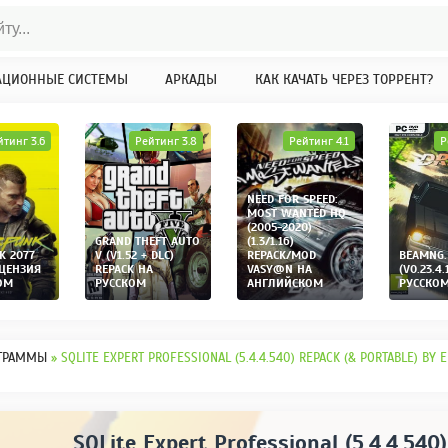
АЦИОННЫЕ СИСТЕМЫ
АРКАДЫ
КАК КАЧАТЬ ЧЕРЕЗ ТОРРЕНТ?
йтинг 3.6
Рейтинг 3.8
Рейтинг 4.1
Р
NEED FOR SPEED:
MOST WANTED HQ
(2005-2020)
GRAND THEFT AUTO
(1.3/1.16)
K 2077
V (V1.52 + DLC)
REPACK/MOD
BEAMNG.
ИЦЕНЗИЯ
REPACK НА
VASY@N НА
(V0.23.4.
ОМ
РУССКОМ
АНГЛИЙСКОМ
РУССКО
ГРАММЫ
» SQLITE EXPERT PROFESSIONAL (5.4.4.540) REPACK (& PORTABLE) BY
SQLite Expert Professional (5.4.4.540