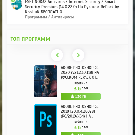
ESET NOD32 Antivirus / Internet Security / Smart
Security Premium (14.0.22.0) На Русском RePack by
KpoJIuK БЕСПЛАТНО
Программы / Антивирусы
ТОП ПРОГРАММ
ADOBE PHOTOSHOP CC
2020 (V21.2.10.118) НА
РУССКОМ REPACK ОТ
KPOJIUK
РЕЙТИНГ
3.6
/ 5.0
1.30 ГБ
ADOBE PHOTOSHOP CC
2019 [20.0.4.26078]
(PC/2019/X64) НА
РУССКОМ
РЕЙТИНГ
3.6
/ 5.0