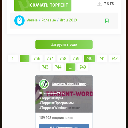
7.6 ГБ
СКАЧАТЬ ТОРРЕНТ
Аниме
/
Ролевые
/
Игры 2019
Загрузить еще
1
...
736
737
738
739
740
741
742
743
744
...
749