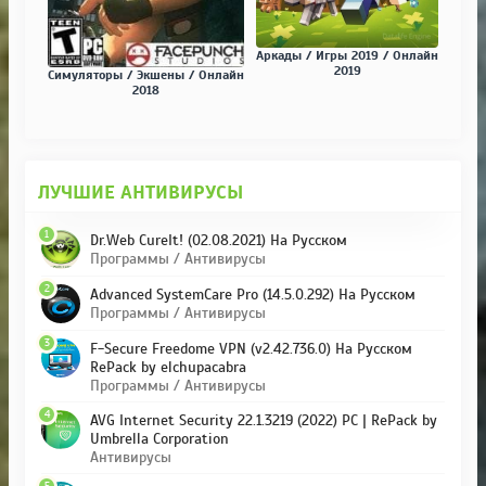
Аркады / Игры 2019 / Онлайн
2019
Симуляторы / Экшены / Онлайн
2018
ЛУЧШИЕ АНТИВИРУСЫ
1
Dr.Web CureIt! (02.08.2021) На Русском
Программы / Антивирусы
2
Advanced SystemCare Pro (14.5.0.292) На Русском
Программы / Антивирусы
3
F-Secure Freedome VPN (v2.42.736.0) На Русском
RePack by elchupacabra
Программы / Антивирусы
4
AVG Internet Security 22.1.3219 (2022) PC | RePack by
Umbrella Corporation
Антивирусы
5