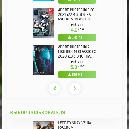
4 ГБ
ADOBE PHOTOSHOP CC
2021 (22.4.3.317) НА
РУССКОМ REPACK ОТ
KPOJIUK
РЕЙТИНГ
4.1
/ 5.0
1.63 ГБ
ADOBE PHOTOSHOP
LIGHTROOM CLASSIC CC
2020 (10.3.0.10) НА
РУССКОМ REPACK ОТ
РЕЙТИНГ
KPOJIUK
3.8
/ 5.0
836 МБ
ВЫБОР ПОЛЬЗОВАТЕЛЯ
LEFT TO SURVIVE НА
РУССКОМ