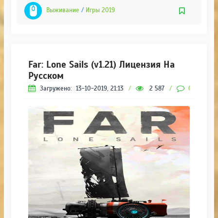
Выживание
/
Игры 2019
Far: Lone Sails (v1.21) Лицензия На
Русском
Загружено:
13-10-2019, 21:13
/
2 587
/
0