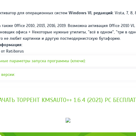
REPACK ОТ D!AKOV
РЕЙТИНГ
3.4
/ 5.0
ктиватор для операционных систем
Windows VL редакций:
Vista, 7, 8, 
297 МБ
 а также Office 2010, 2013, 2016, 2019. Возможна активация Office 2010 V
ановщик офиса + Некоторые нужные утилиты, "всё в одном", "три в одн
кто не любит картинки и другую постмодернистскую бутафорию.
нформация:
от Ratiborus
ные параметры запуска программы (ключи):
 версии:
АЧАТЬ ТОРРЕНТ KMSAUTO++ 1.6.4 (2021) PC БЕСПЛА