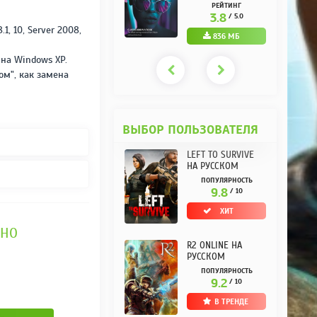
РУССКОМ REPACK
(10.3.0.10) НА
РЕЙТИНГ
РЕЙТИНГ
ОТ KPOJIUK
РУССКОМ REPACK
3.7
3.8
/ 5.0
/ 5.0
ОТ KPOJIUK
8.1, 10, Server 2008,
1.11 ГБ
836 МБ
L на Windows XP.
ом", как замена
ВЫБОР ПОЛЬЗОВАТЕЛЯ
LEFT TO SURVIVE
НА РУССКОМ
ПОПУЛЯРНОСТЬ
9.8
/ 10
ХИТ
ТНО
R2 ONLINE НА
РУССКОМ
ПОПУЛЯРНОСТЬ
9.2
/ 10
В ТРЕНДЕ