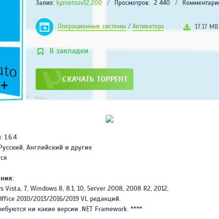
Залил:
kyznetsov12.200
/
Просмотров:
2 440
/
Комментари
ABLETON LIVE
SUITE (11.0.5) НА
РУССКОМ
Операционные системы
/
Активаторы
17.17 MB
РЕЙТИНГ
4.1
/ 5.0
В закладки
2.65 ГБ
ADOBE AUDITION CC
СКАЧАТЬ ТОРРЕНТ
2019 (13.0.2.35)
[RUS/ENG/X64]
REPACK BY KPOJIUK
РЕЙТИНГ
4
/ 5.0
296 МВ
ADOBE MEDIA
:
1.6.4
ENCODER CC 2020
усский, Английский и другие
(V14.0.1.70) REPACK
тся
BY DIAKOV НА
РЕЙТИНГ
РУССКОМ
3.2
/ 5.0
ния:
1.03 ГБ
Vista, 7, Windows 8, 8.1, 10, Server 2008, 2008 R2, 2012,
ADOBE AUDITION CC
 Office 2010/2013/2016/2019 VL редакций.
2020 (V13.0.4.39)
ебуются ни какие версии .NET Framework. ****
НА РУССКОМ