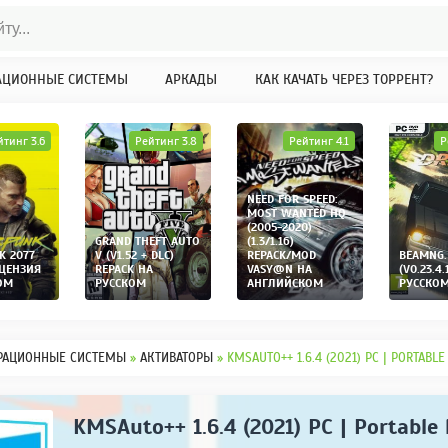
АЦИОННЫЕ СИСТЕМЫ
АРКАДЫ
КАК КАЧАТЬ ЧЕРЕЗ ТОРРЕНТ?
йтинг 3.6
Рейтинг 3.8
Рейтинг 4.1
Р
NEED FOR SPEED:
MOST WANTED HQ
(2005-2020)
GRAND THEFT AUTO
(1.3/1.16)
K 2077
V (V1.52 + DLC)
REPACK/MOD
BEAMNG.
ИЦЕНЗИЯ
REPACK НА
VASY@N НА
(V0.23.4.
ОМ
РУССКОМ
АНГЛИЙСКОМ
РУССКО
РАЦИОННЫЕ СИСТЕМЫ
»
АКТИВАТОРЫ
» KMSAUTO++ 1.6.4 (2021) PC | PORTABLE
KMSAuto++ 1.6.4 (2021) PC | Portable