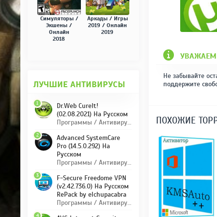
Симуляторы /
Аркады / Игры
Экшены /
2019 / Онлайн
Онлайн
2019
2018
УВАЖАЕМ
Не забывайте ост
ЛУЧШИЕ АНТИВИРУСЫ
поддержите своб
1
Dr.Web CureIt!
(02.08.2021) На Русском
ПОХОЖИЕ ТОР
Программы / Антивирусы
2
Advanced SystemCare
Pro (14.5.0.292) На
Русском
Программы / Антивирусы
3
F-Secure Freedome VPN
(v2.42.736.0) На Русском
RePack by elchupacabra
Программы / Антивирусы
4