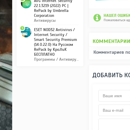
AVG Internet Security
22.1.3219 (2022) PC |
RePack by Umbrella
Corporation
НАШЕЛ ОШИБК
Пожаловаться а
Антивирусы
5
ESET NOD32 Antivirus /
Internet Security /
Smart Security Premium
КОММЕНТАРИ
(14.0.22.0) На Русском
RePack by KpoJIuK
Комментариев по
БЕСПЛАТНО
Программы / Антивирусы
ДОБАВИТЬ 