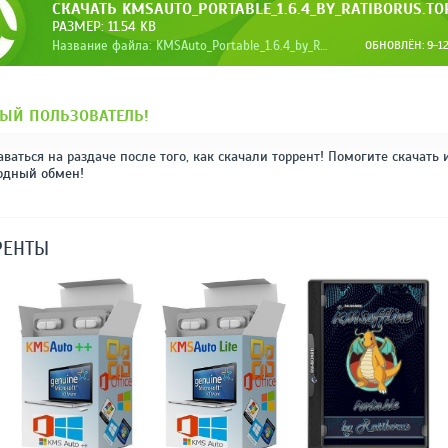
СКАЧАТЬ KMSAUTO_PORTABLE_1.6.4_BY_RATIBORUS.TO
РАЗМЕР: 11.54 KB
Название файла: KMSAuto_Portable_1.6.4_by_Ratiborus.torrent
ОБНОВЛЁН: 9-12
ЫЙ ПОЛЬЗОВАТЕЛЬ!
аваться на раздаче после того, как скачали торрент! Помогите скачать 
одный обмен!
РЕНТЫ