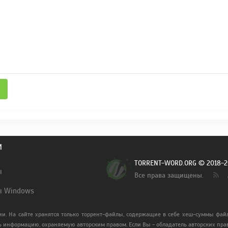
И
TORRENT-WORD.ORG © 2018-2
ы
Все права защищены.
ы Windows
ии. На сайте хранятся только торрент-файлы, содержащие в себе хеш-суммы файл
ь информацию, охраняемую авторским правом. Если Вы - обладатель авторских прав