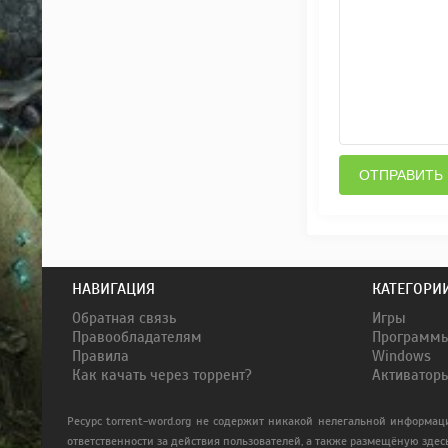
ОТПРАВИТЬ
НАВИГАЦИЯ
КАТЕГОРИ
Обратная связь
Игры
Правообладателям
Программ
Правила
Windows
Как качать через торрент?
Активатор
Ресурс torrent-word.org не содержит никакой нелегальной информац
ответственности за действия пользователей, а также размещёную здес