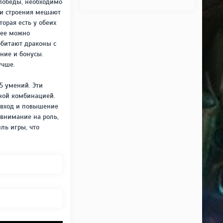
 победы, необходимо
ти строения мешают
торая есть у обеих
нее можно
обитают драконы с
ние и бонусы.
учше.
5 умений. Эти
ной комбинацией.
й вход и повышение
 внимание на роль,
ль игры, что