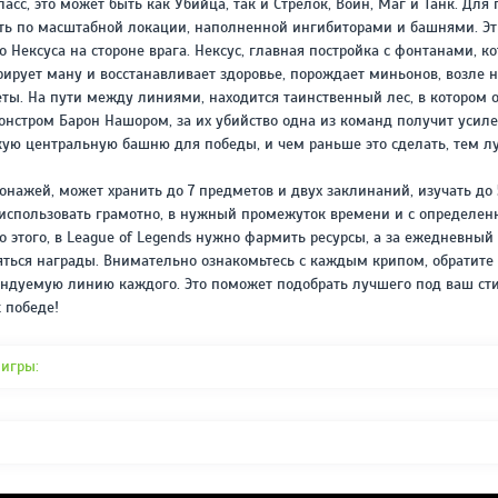
асс, это может быть как Убийца, так и Стрелок, Воин, Маг и Танк. Для
ть по масштабной локации, наполненной ингибиторами и башнями. Э
о Нексуса на стороне врага. Нексус, главная постройка с фонтанами, ко
рирует ману и восстанавливает здоровье, порождает миньонов, возле 
ты. На пути между линиями, находится таинственный лес, в котором 
стром Барон Нашором, за их убийство одна из команд получит усиле
ую центральную башню для победы, и чем раньше это сделать, тем л
онажей, может хранить до 7 предметов и двух заклинаний, изучать до 
использовать грамотно, в нужный промежуток времени и с определен
о этого, в League of Legends нужно фармить ресурсы, а за ежедневны
яться награды. Внимательно ознакомьтесь с каждым крипом, обратите
ндуемую линию каждого. Это поможет подобрать лучшего под ваш сти
 победе!
 игры: