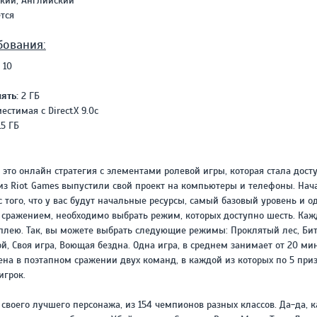
кий, Английский
REPACK ОТ D!AKOV
РЕЙТИНГ
тся
3.4
/ 5.0
297 МБ
бования:
 10
ять:
2 ГБ
естимая с DirectX 9.0с
5 ГБ
 это онлайн стратегия с элементами ролевой игры, которая стала дост
 из Riot Games выпустили свой проект на компьютеры и телефоны. Нач
с того, что у вас будут начальные ресурсы, самый базовый уровень и о
д сражением, необходимо выбрать режим, которых доступно шесть. Каж
плею. Так, вы можете выбрать следующие режимы: Проклятый лес, Бит
, Своя игра, Воющая бездна. Одна игра, в среднем занимает от 20 мин
ена в поэтапном сражении двух команд, в каждой из которых по 5 при
игрок.
своего лучшего персонажа, из 154 чемпионов разных классов. Да-да, 