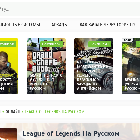
АЦИОННЫЕ СИСТЕМЫ
АРКАДЫ
КАК КАЧАТЬ ЧЕРЕЗ ТОРРЕНТ?
йтинг 3.6
Рейтинг 3.8
Рейтинг 4.1
Р
NEED FOR SPEED:
MOST WANTED HQ
(2005-2020)
GRAND THEFT AUTO
(1.3/1.16)
K 2077
V (V1.52 + DLC)
REPACK/MOD
BEAMNG.
ИЦЕНЗИЯ
REPACK НА
VASY@N НА
(V0.23.4.
ОМ
РУССКОМ
АНГЛИЙСКОМ
РУССКО
Ы
»
ОНЛАЙН
» LEAGUE OF LEGENDS НА РУССКОМ
League of Legends На Русском