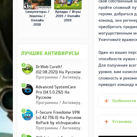
свой собственный кл
пройти сложный пу
Симуляторы /
Аркады / Игры
героям, добраться д
Экшены /
2019 / Онлайн
команд, она регене
Онлайн
2019
2018
приобретать предме
могущественным мон
Уничтожьте вражеск
Один из ваших перс
ЛУЧШИЕ АНТИВИРУСЫ
способности нужно 
Для получения всег
1
Dr.Web CureIt!
уровня, вам начисл
(02.08.2021) На Русском
Программы / Антивирусы
сложность и рекоме
приведет команду к
2
Advanced SystemCare
Pro (14.5.0.292) На
Русском
Особенности
Программы / Антивирусы
3
F-Secure Freedome VPN
(v2.42.736.0) На Русском
Установка:
RePack by elchupacabra
Программы / Антивирусы
4