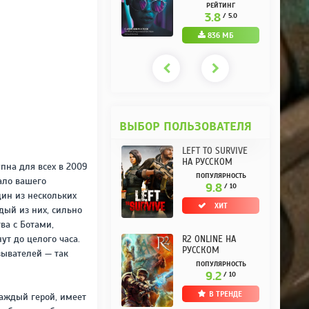
РУССКОМ REPACK
(10.3.0.10) НА
РЕЙТИНГ
РЕЙТИНГ
ОТ KPOJIUK
РУССКОМ REPACK
3.7
3.8
/ 5.0
/ 5.0
ОТ KPOJIUK
1.11 ГБ
836 МБ
ВЫБОР ПОЛЬЗОВАТЕЛЯ
LEFT TO SURVIVE
НА РУССКОМ
упна для всех в 2009
ПОПУЛЯРНОСТЬ
ало вашего
9.8
/ 10
дин из нескольких
ХИТ
дый из них, сильно
ва с Ботами,
ут до целого часа.
R2 ONLINE НА
РУССКОМ
зывателей — так
ПОПУЛЯРНОСТЬ
9.2
/ 10
В ТРЕНДЕ
каждый герой, имеет