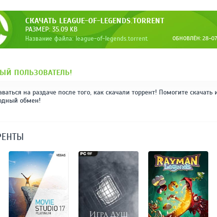
СКАЧАТЬ LEAGUE-OF-LEGENDS.TORRENT
РАЗМЕР: 35.09 KB
Название файла: league-of-legends.torrent
ОБНОВЛЁН: 28-07-
ЫЙ ПОЛЬЗОВАТЕЛЬ!
аваться на раздаче после того, как скачали торрент! Помогите скачать 
одный обмен!
РЕНТЫ