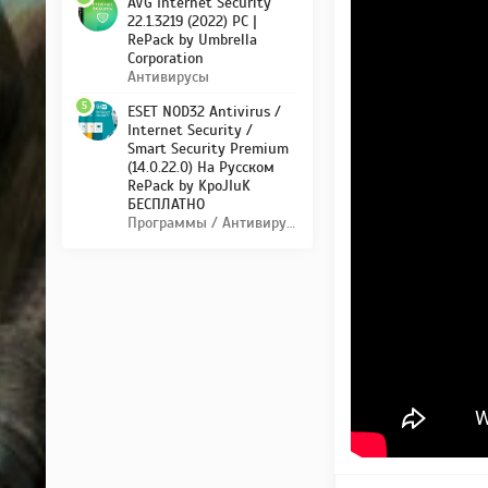
AVG Internet Security
22.1.3219 (2022) PC |
RePack by Umbrella
Corporation
Антивирусы
5
ESET NOD32 Antivirus /
Internet Security /
Smart Security Premium
(14.0.22.0) На Русском
RePack by KpoJIuK
БЕСПЛАТНО
Программы / Антивирусы