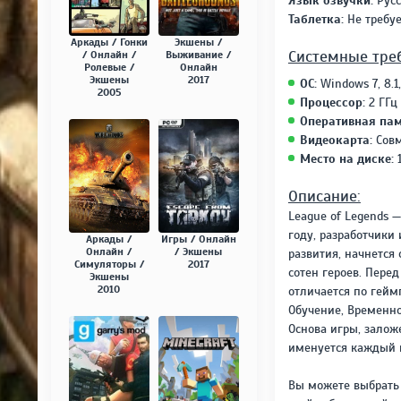
Язык озвучки:
Русс
Таблетка:
Не требуе
Аркады / Гонки
Экшены /
Системные тре
/ Онлайн /
Выживание /
Ролевые /
Онлайн
Экшены
2017
ОС:
Windows 7, 8.1,
2005
Процессор:
2 ГГц
Оперативная пам
Видеокарта:
Совм
Место на диске:
1
Описание:
League of Legends —
году, разработчики
Аркады /
Игры / Онлайн
Онлайн /
/ Экшены
развития, начнется 
Симуляторы /
2017
сотен героев. Пере
Экшены
2010
отличается по гейм
Обучение, Временной
Основа игры, залож
именуется каждый 
Вы можете выбрать 