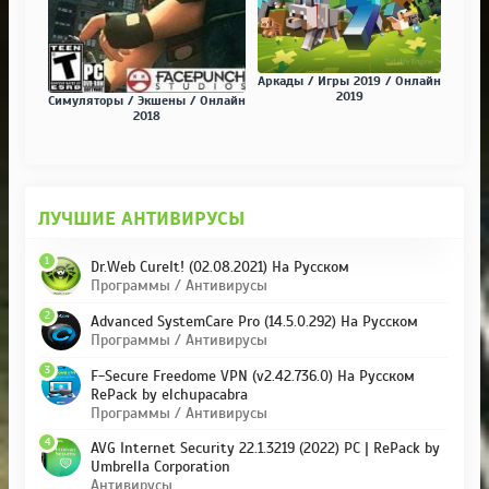
Аркады / Игры 2019 / Онлайн
2019
Симуляторы / Экшены / Онлайн
2018
ЛУЧШИЕ АНТИВИРУСЫ
1
Dr.Web CureIt! (02.08.2021) На Русском
Программы / Антивирусы
2
Advanced SystemCare Pro (14.5.0.292) На Русском
Программы / Антивирусы
3
F-Secure Freedome VPN (v2.42.736.0) На Русском
RePack by elchupacabra
Программы / Антивирусы
4
AVG Internet Security 22.1.3219 (2022) PC | RePack by
Umbrella Corporation
Антивирусы