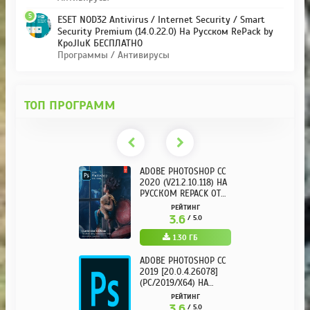
5
ESET NOD32 Antivirus / Internet Security / Smart
Security Premium (14.0.22.0) На Русском RePack by
KpoJIuK БЕСПЛАТНО
Программы / Антивирусы
ТОП ПРОГРАММ
ADOBE PHOTOSHOP CC
2020 (V21.2.10.118) НА
РУССКОМ REPACK ОТ
KPOJIUK
РЕЙТИНГ
3.6
/ 5.0
1.30 ГБ
ADOBE PHOTOSHOP CC
2019 [20.0.4.26078]
(PC/2019/X64) НА
РУССКОМ
РЕЙТИНГ
3.6
/ 5.0