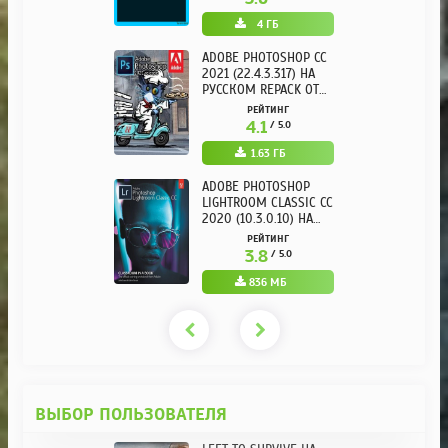
4 ГБ
ADOBE PHOTOSHOP CC
2021 (22.4.3.317) НА
РУССКОМ REPACK ОТ
KPOJIUK
РЕЙТИНГ
4.1
/ 5.0
1.63 ГБ
ADOBE PHOTOSHOP
LIGHTROOM CLASSIC CC
2020 (10.3.0.10) НА
РУССКОМ REPACK ОТ
РЕЙТИНГ
KPOJIUK
3.8
/ 5.0
836 МБ
ВЫБОР ПОЛЬЗОВАТЕЛЯ