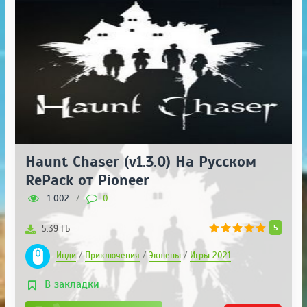
Haunt Chaser (v1.3.0) На Русском
RePack от Pioneer
1 002
/
0
5
5.39 ГБ
Инди
/
Приключения
/
Экшены
/
Игры 2021
В закладки