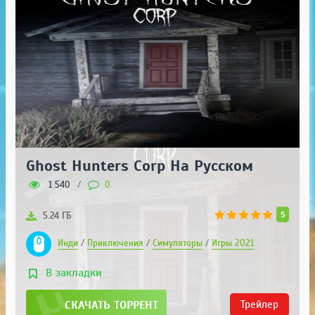
Ghost Hunters Corp На Русском
1 540
/
0
5
5.24 ГБ
Инди
/
Приключения
/
Симуляторы
/
Игры 2021
В закладки
СКАЧАТЬ ТОРРЕНТ
Трейлер