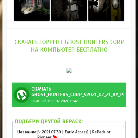
СКАЧАТЬ ТОРРЕНТ GHOST HUNTERS CORP
НА КОМПЬЮТЕР БЕСПЛАТНО
СКАЧАТЬ
GHOST_HUNTERS_CORP_V2021_07_21_BY_PIONEE
ОБНОВЛЁН: 22-07-2021, 12:42
r.torrent
ПОДБЕРИ ДРУГОЙ REPACK:
[v 2021.07.30 | Early Access] | RePack от
Pioneer