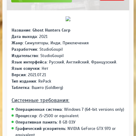
Название:
Ghost Hunters Corp
Дата выхода:
2021
Жанр:
Симуляторы, Инди, Приключения
Разработчик:
StudioGoupil
Издательство:
StudioGoupil
Язык интерфейса:
Русский, Английский, Французский.
Язык озвучки:
Нет
Версия
:
2021.07.21
Тип издания:
RePack
Таблетка:
Вшито (Goldberg)
Системные требования:
Операционная система:
Windows 7 (64-bit versions only)
Процессор:
i5-2500 or equivalent
Оперативная память:
8 GB ОЗУ
Графический ускоритель:
NVIDIA GeForce GTX 970 or
equivalent