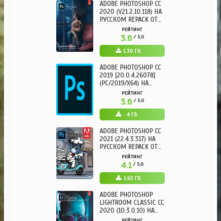
ADOBE PHOTOSHOP CC
2020 (V21.2.10.118) НА
РУССКОМ REPACK ОТ
KPOJIUK
РЕЙТИНГ
3.6
/ 5.0
1.30 ГБ
ADOBE PHOTOSHOP CC
2019 [20.0.4.26078]
(PC/2019/X64) НА
РУССКОМ
РЕЙТИНГ
3.6
/ 5.0
4 ГБ
ADOBE PHOTOSHOP CC
2021 (22.4.3.317) НА
РУССКОМ REPACK ОТ
KPOJIUK
РЕЙТИНГ
4.1
/ 5.0
1.63 ГБ
ADOBE PHOTOSHOP
LIGHTROOM CLASSIC CC
2020 (10.3.0.10) НА
РУССКОМ REPACK ОТ
РЕЙТИНГ