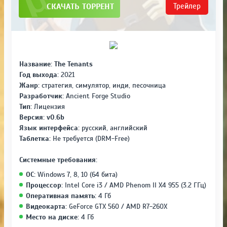
СКАЧАТЬ ТОРРЕНТ
Трейлер
Название:
The Tenants
Год выхода:
2021
Жанр:
стратегия, симулятор, инди, песочница
Разработчик:
Ancient Forge Studio
Тип:
Лицензия
Версия:
v0.6b
Язык интерфейса:
русский, английский
Таблетка:
Не требуется (DRM-Free)
Системные требования:
ОС:
Windows 7, 8, 10 (64 бита)
Процессор:
Intel Core i3 / AMD Phenom II X4 955 (3.2 ГГц)
Оперативная память:
4 Гб
Видеокарта:
GeForce GTX 560 / AMD R7-260X
Место на диске:
4 Гб