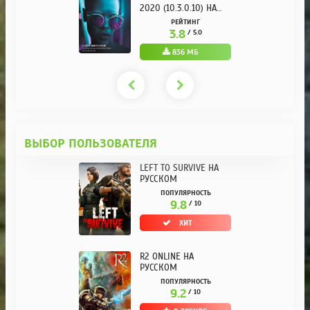
2020 (10.3.0.10) НА
РУССКОМ REPACK ОТ
РЕЙТИНГ
KPOJIUK
3.8
/ 5.0
836 МБ
ВЫБОР ПОЛЬЗОВАТЕЛЯ
LEFT TO SURVIVE НА
РУССКОМ
ПОПУЛЯРНОСТЬ
9.8
/ 10
ХИТ
R2 ONLINE НА
РУССКОМ
ПОПУЛЯРНОСТЬ
9.2
/ 10