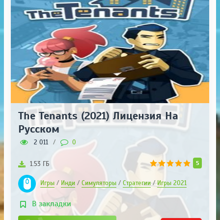
The Tenants (2021) Лицензия На
Русском
2 011
/
0
5
1.53 ГБ
Игры
/
Инди
/
Симуляторы
/
Стратегии
/
Игры 2021
В закладки