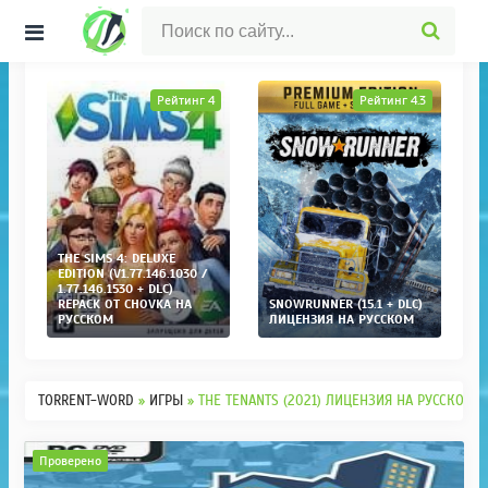
ГЛАВНАЯ СТРАНИЦА
ИГРЫ
ПРОГРАММЫ
ОПЕРАЦИОННЫЕ СИ
1
Рейтинг 4
Рейтинг 4.3
THE SIMS 4: DELUXE
EDITION (V1.77.146.1030 /
2
1.77.146.1530 + DLC)
REPACK ОТ CHOVKA НА
SNOWRUNNER (15.1 + DLC)
C
РУССКОМ
ЛИЦЕНЗИЯ НА РУССКОМ
Л
TORRENT-WORD
»
ИГРЫ
» THE TENANTS (2021) ЛИЦЕНЗИЯ НА РУССКОМ
Проверено