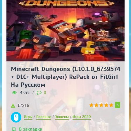
Minecraft Dungeons (1.10.1.0_6739574
+ DLC+ Multiplayer) RePack от FitGirl
На Русском
4 076
/
0
5
1.75 ГБ
Игры
/
Ролевые
/
Экшены
/
Игры 2020
В закладки