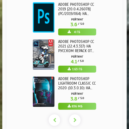
ADOBE PHOTOSHOP CC
2019 [20.0.4.26078]
(PC/2019/X64) НА
РУССКОМ
РЕЙТИНГ
3.6
/ 5.0
4 ГБ
ADOBE PHOTOSHOP CC
2021 (22.4.3.317) НА
РУССКОМ REPACK ОТ
KPOJIUK
РЕЙТИНГ
4.1
/ 5.0
1.63 ГБ
ADOBE PHOTOSHOP
LIGHTROOM CLASSIC CC
2020 (10.3.0.10) НА
РУССКОМ REPACK ОТ
РЕЙТИНГ
KPOJIUK
3.8
/ 5.0
836 МБ