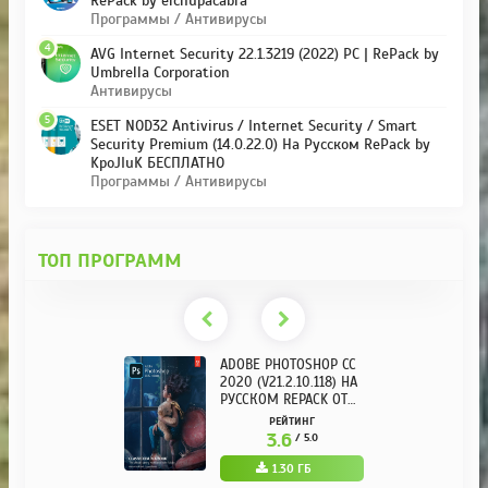
RePack by elchupacabra
Программы / Антивирусы
4
AVG Internet Security 22.1.3219 (2022) PC | RePack by
Umbrella Corporation
Антивирусы
5
ESET NOD32 Antivirus / Internet Security / Smart
Security Premium (14.0.22.0) На Русском RePack by
KpoJIuK БЕСПЛАТНО
Программы / Антивирусы
ТОП ПРОГРАММ
ADOBE PHOTOSHOP CC
2020 (V21.2.10.118) НА
РУССКОМ REPACK ОТ
KPOJIUK
РЕЙТИНГ
3.6
/ 5.0
1.30 ГБ