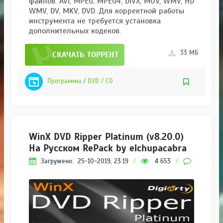
файлов: AVI, MPEG, MPEG4, DIVX, MOV, WMV, HD
WMV, DV, MKV, DVD. Для корректной работы
инструмента не требуется установка
дополнительных кодеков.
33 МБ
СКАЧАТЬ ТОРРЕНТ
Программы
/
DVD / CD
WinX DVD Ripper Platinum (v8.20.0)
На Русском RePack by elchupacabra
Загружено:
25-10-2019, 23:19
/
4 653
/
0