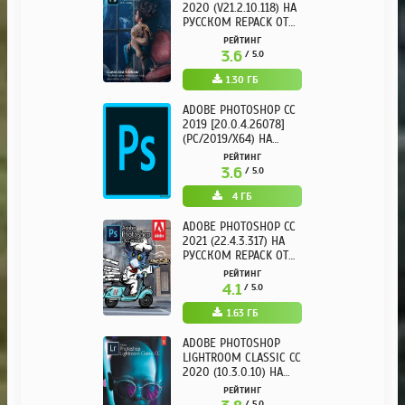
2020 (V21.2.10.118) НА
РУССКОМ REPACK ОТ
KPOJIUK
РЕЙТИНГ
3.6
/ 5.0
1.30 ГБ
ADOBE PHOTOSHOP CC
2019 [20.0.4.26078]
(PC/2019/X64) НА
РУССКОМ
РЕЙТИНГ
3.6
/ 5.0
4 ГБ
ADOBE PHOTOSHOP CC
2021 (22.4.3.317) НА
РУССКОМ REPACK ОТ
KPOJIUK
РЕЙТИНГ
4.1
/ 5.0
1.63 ГБ
ADOBE PHOTOSHOP
LIGHTROOM CLASSIC CC
2020 (10.3.0.10) НА
РУССКОМ REPACK ОТ
РЕЙТИНГ
KPOJIUK
/ 5.0