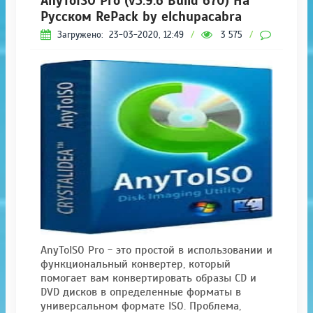
AnyToISO Pro (v3.9.6 Build 670) На
Русском RePack by elchupacabra
Загружено:
23-03-2020, 12:49
/
3 575
/
0
AnyToISO Pro - это простой в использовании и
функциональный конвертер, который
помогает вам конвертировать образы CD и
DVD дисков в определенные форматы в
универсальном формате ISO. Проблема,