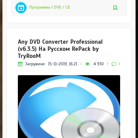
Программы
/
DVD / CD
Any DVD Converter Professional
(v6.3.5) На Русском RePack by
TryRooM
Загружено:
15-11-2019, 16:21
/
4 330
/
0